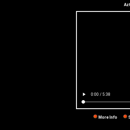
Azt
More Info
S